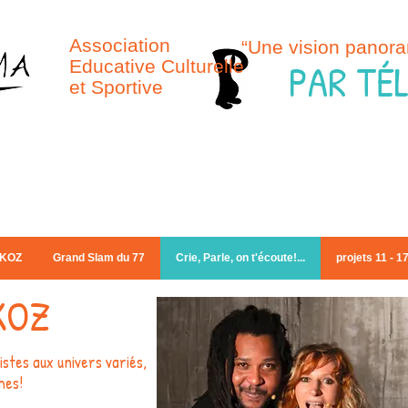
Association
“Une vision panora
PAR TÉ
Educative Culturelle
et Sportive
IKOZ
Grand Slam du 77
Crie, Parle, on t'écoute!...
projets 11 - 1
KOZ
istes aux univers variés,
mes!