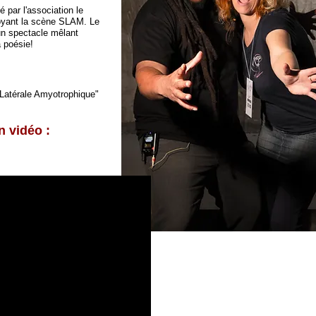
par l'association le
oyant la scène SLAM. Le
un spectacle mêlant
a poésie!
 Latérale Amyotrophique"
n vidéo :