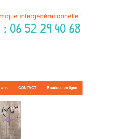
mique intergénérationnelle”
L
:
06 52 29 40 68
7 ans
CONTACT
Boutique en ligne
Nos
éditions :