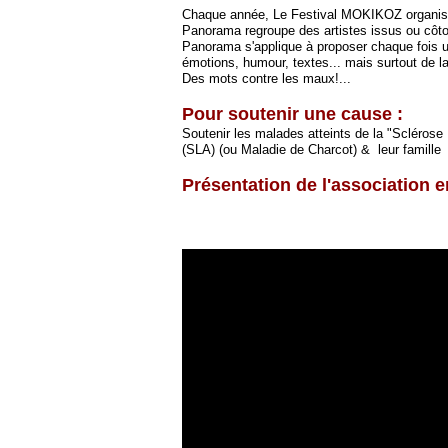
Chaque année, Le Festival MOKIKOZ organisé 
Panorama regroupe des artistes issus ou côt
Panorama s'applique à proposer chaque fois 
émotions, humour, textes... mais surtout de l
Des mots contre les maux!...
Pour soutenir une cause :
Soutenir les malades atteints de la "Sclérose
(SLA) (ou Maladie de Charcot) & leur famille
Présentation de l'association e