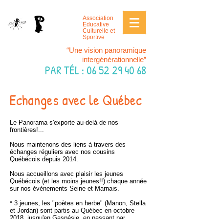
Association
Educative
Culturelle et
Sportive
“Une vision panoramique
intergénérationnelle”
PAR TÉL
:
06 52 29 40 68
Echanges avec le Québec
Le Panorama s'exporte au-delà de nos
frontières!...
Nous maintenons des liens à travers des
échanges réguliers avec nos cousins
Québécois depuis 2014.
Nous accueillons avec plaisir les jeunes
Québécois (et les moins jeunes!!) chaque année
sur nos événements Seine et Marnais.
* 3 jeunes, les "poètes en herbe" (Manon, Stella
et Jordan) sont partis au Québec en octobre
2018, jusqu'en Gaspésie, en passant par