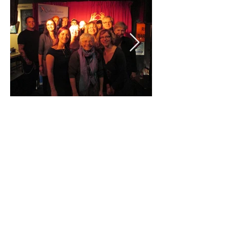
Nos poètes en herbe parcourent le
Québec jusqu'en Gaspésie - Manon,
Stella & Jordan - octobre 2018